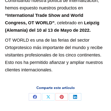
Continuando nuestra política de internalización,
hemos expuesto nuestros productos en
“International Trade Show and World
Congress, OT WORLD”
, celebrado en
Leipzig
(Alemania) del 10 al 13 de Mayo de 2022.
OT WORLD es una de las ferias del sector
Ortoprotesico más importante del mundo y recibe
visitantes profesionales de los cinco continentes.
Esto nos ha permitido afianzar y ampliar nuestros
clientes internacionales.
Comparte este artículo
Share
Share
Share
Share
on
on
on
on