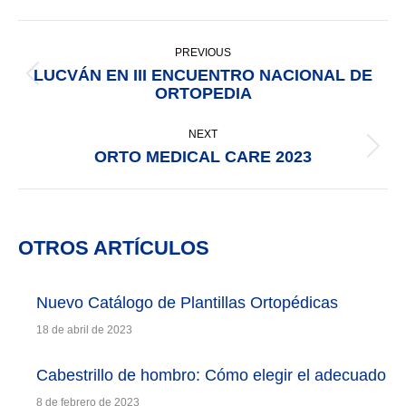
Facebook
X
Pinterest
LinkedIn
Post
PREVIOUS
navigation
LUCVÁN EN III ENCUENTRO NACIONAL DE
Previous
ORTOPEDIA
post:
NEXT
ORTO MEDICAL CARE 2023
Next
post:
OTROS ARTÍCULOS
Nuevo Catálogo de Plantillas Ortopédicas
18 de abril de 2023
Cabestrillo de hombro: Cómo elegir el adecuado
8 de febrero de 2023