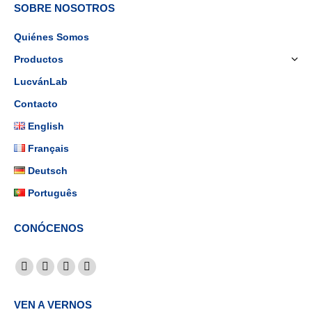
SOBRE NOSOTROS
Quiénes Somos
Productos
LucvánLab
Contacto
English
Français
Deutsch
Português
CONÓCENOS
Find us on:
Facebook
YouTube
Linkedin
Instagram
page
page
page
page
VEN A VERNOS
opens
opens
opens
opens