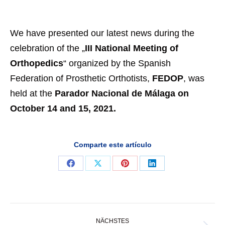
We have presented our latest news during the
celebration of the „
III National Meeting of
Orthopedics
“ organized by the Spanish
Federation of Prosthetic Orthotists,
FEDOP
, was
held at the
Parador Nacional de Málaga on
October 14 and 15, 2021.
Comparte este artículo
Teilen
Teilen
Teilen
Teilen
auf
auf
auf
auf
Facebook
X
Pinterest
LinkedIn
Kommentarnavigation
NÄCHSTES