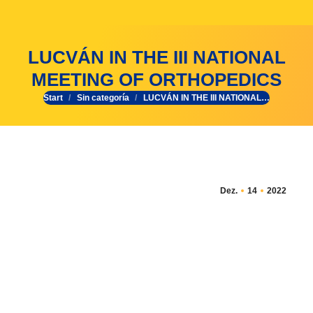
LUCVÁN IN THE III NATIONAL
MEETING OF ORTHOPEDICS
Start
Sin categoría
LUCVÁN IN THE III NATIONAL…
Sie befinden sich hier:
Dez.
14
2022